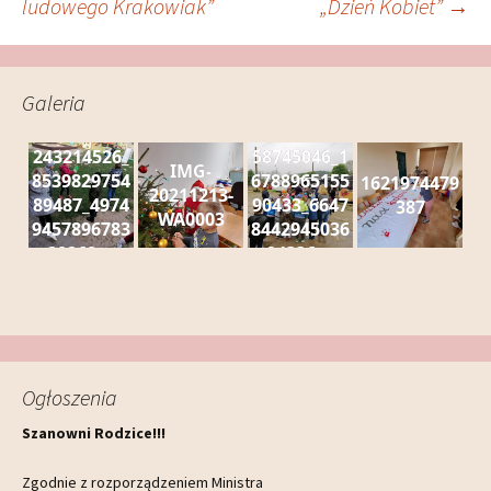
ludowego Krakowiak”
„Dzień Kobiet”
→
wpisy
Galeria
243214526_
58745046_1
IMG-
8539829754
6788965155
1621974479
20211213-
89487_4974
90433_6647
387
WA0003
9457896783
8442945036
20268_n
94336_n
Ogłoszenia
Szanowni Rodzice!!!
Zgodnie z rozporządzeniem Ministra