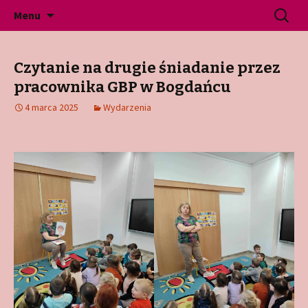
Gminne Przedszkole Publiczne w Jeninie
Przeskocz
Szukaj:
Przedszkole Jenin
Menu
do
treści
Czytanie na drugie śniadanie przez
pracownika GBP w Bogdańcu
4 marca 2025
Wydarzenia