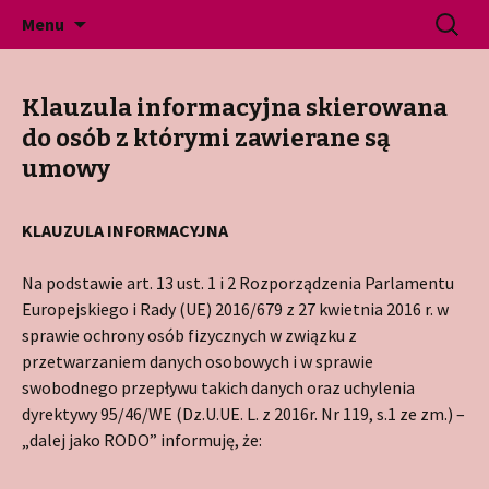
Gminne Przedszkole Publiczne w Jeninie
Przeskocz
Szukaj:
Przedszkole Jenin
Menu
do
treści
Klauzula informacyjna skierowana
do osób z którymi zawierane są
umowy
KLAUZULA INFORMACYJNA
Na podstawie art. 13 ust. 1 i 2 Rozporządzenia Parlamentu
Europejskiego i Rady (UE) 2016/679 z 27 kwietnia 2016 r. w
sprawie ochrony osób fizycznych w związku z
przetwarzaniem danych osobowych i w sprawie
swobodnego przepływu takich danych oraz uchylenia
dyrektywy 95/46/WE (Dz.U.UE. L. z 2016r. Nr 119, s.1 ze zm.) –
„dalej jako RODO” informuję, że: