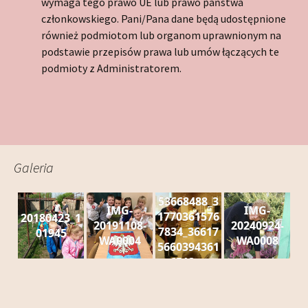
wymaga tego prawo UE lub prawo państwa
członkowskiego. Pani/Pana dane będą udostępnione
również podmiotom lub organom uprawnionym na
podstawie przepisów prawa lub umów łączących te
podmioty z Administratorem.
Galeria
53668488_3
IMG-
IMG-
1770361576
20180423_1
20191108-
20240924-
7834_36617
01945
WA0004
WA0008
5660394361
6512_n