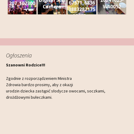
Digital Still
20241025-
67571_6836
207_102300
Camera
WA0052
3883282175
92630_n
Ogłoszenia
Szanowni Rodzice!!!
Zgodnie z rozporządzeniem Ministra
Zdrowia bardzo prosimy, aby z okazji
urodzin dziecka zastąpić słodycze owocami, soczkami,
drożdżowymi bułeczkami.