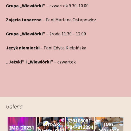
Grupa „Wiewiórki”
– czwartek 9.30-10.00
Zajęcia taneczne
– Pani Marlena Ostapowicz
Grupa „Wiewiórki”
– środa 11.30 – 12.00
Język niemiecki
– Pani Edyta Kiełpińska
„Jeżyki” i „Wiewiórki”
– czwartek
Galeria
339106061_
KODAK
IMG-
7847812894
IMG_20231