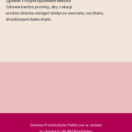
Zgodnie z rozporządzeniem Ministra
Zdrowia bardzo prosimy, aby z okazji
urodzin dziecka zastąpić słodycze owocami, soczkami,
drożdżowymi bułeczkami.
Gminne Przedszkole Publiczne w Jeninie
ul. Lipowa 6, 66-450 Bogdaniec