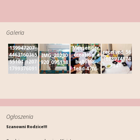
Galeria
139947207_
Messenger
received_56
4463160365
_creation_a
IMG_20230
1698974874
55104_1207
ba86f68-
920_095118
341
1799376091
1e8d-47fd-
10430_n
887e-
855708d7fb
46
Ogłoszenia
Szanowni Rodzice!!!