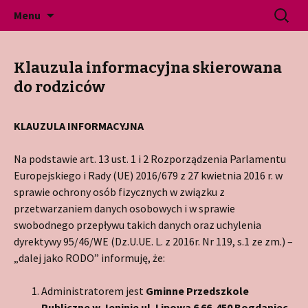
Gminne Przedszkole Publiczne w Jeninie
Przeskocz
Szukaj:
Przedszkole Jenin
Menu
do
treści
Klauzula informacyjna skierowana
do rodziców
KLAUZULA INFORMACYJNA
Na podstawie art. 13 ust. 1 i 2 Rozporządzenia Parlamentu
Europejskiego i Rady (UE) 2016/679 z 27 kwietnia 2016 r. w
sprawie ochrony osób fizycznych w związku z
przetwarzaniem danych osobowych i w sprawie
swobodnego przepływu takich danych oraz uchylenia
dyrektywy 95/46/WE (Dz.U.UE. L. z 2016r. Nr 119, s.1 ze zm.) –
„dalej jako RODO” informuję, że:
Administratorem jest
Gminne Przedszkole
Publiczne w Jeninie ul. Lipowa 6 66-450 Bogdaniec,