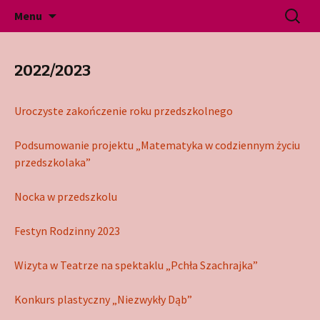
Gminne Przedszkole Publiczne w Jeninie
Przeskocz
Szukaj:
Przedszkole Jenin
Menu
do
treści
2022/2023
Uroczyste zakończenie roku przedszkolnego
Podsumowanie projektu „Matematyka w codziennym życiu
przedszkolaka”
Nocka w przedszkolu
Festyn Rodzinny 2023
Wizyta w Teatrze na spektaklu „Pchła Szachrajka”
Konkurs plastyczny „Niezwykły Dąb”