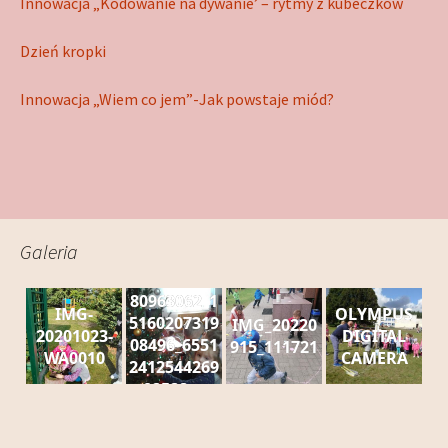
Innowacja „Kodowanie na dywanie’ – rytmy z kubeczków
Dzień kropki
Innowacja „Wiem co jem”-Jak powstaje miód?
Galeria
80963062_1
IMG-
OLYMPUS
5160207319
IMG_20220
20201023-
DIGITAL
08496_6551
915_111721
WA0010
CAMERA
2412544269
02528_n