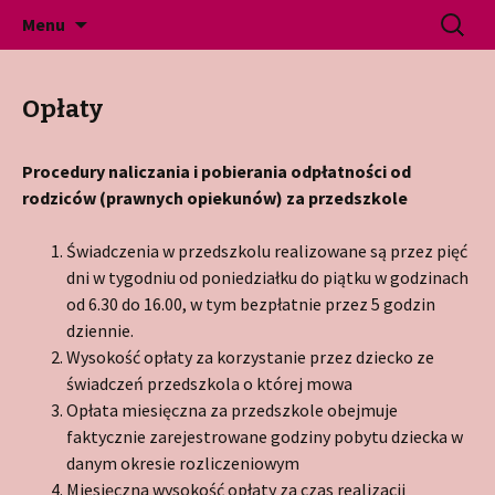
Gminne Przedszkole Publiczne w Jeninie
Przeskocz
Szukaj:
Przedszkole Jenin
Menu
do
treści
Opłaty
Procedury naliczania i pobierania odpłatności od
rodziców
(prawnych opiekunów) za przedszkole
Świadczenia w przedszkolu realizowane są przez pięć
dni w tygodniu od poniedziałku do piątku w godzinach
od 6.30 do 16.00, w tym bezpłatnie przez 5 godzin
dziennie.
Wysokość opłaty za korzystanie przez dziecko ze
świadczeń przedszkola o której mowa
Opłata miesięczna za przedszkole obejmuje
faktycznie zarejestrowane godziny pobytu dziecka w
danym okresie rozliczeniowym
Miesięczna wysokość opłaty za czas realizacji