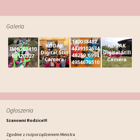
Galeria
140038482_
KODAK
KODAK
4439102634
IMG202410
Digital Still
Digital Still
48259_6994
09120327
Camera
Camera
4954676510
10486_n
Ogłoszenia
Szanowni Rodzice!!!
Zgodnie z rozporządzeniem Ministra