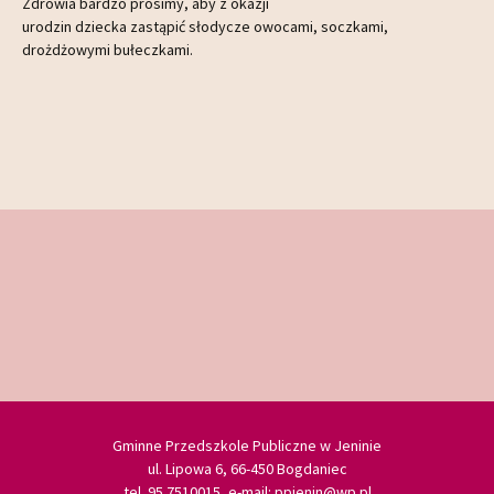
Zdrowia bardzo prosimy, aby z okazji
urodzin dziecka zastąpić słodycze owocami, soczkami,
drożdżowymi bułeczkami.
Gminne Przedszkole Publiczne w Jeninie
ul. Lipowa 6, 66-450 Bogdaniec
tel. 95 7510015, e-mail: ppjenin@wp.pl