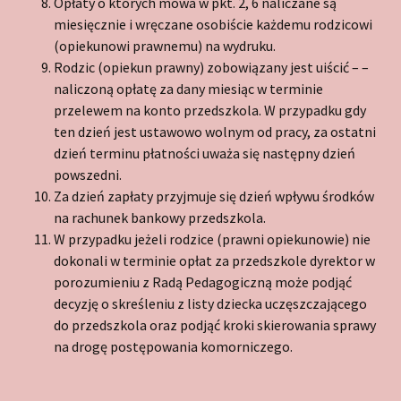
Opłaty o których mowa w pkt. 2, 6 naliczane są
miesięcznie i wręczane osobiście każdemu rodzicowi
(opiekunowi prawnemu) na wydruku.
Rodzic (opiekun prawny) zobowiązany jest uiścić – –
naliczoną opłatę za dany miesiąc w terminie
przelewem na konto przedszkola. W przypadku gdy
ten dzień jest ustawowo wolnym od pracy, za ostatni
dzień terminu płatności uważa się następny dzień
powszedni.
Za dzień zapłaty przyjmuje się dzień wpływu środków
na rachunek bankowy przedszkola.
W przypadku jeżeli rodzice (prawni opiekunowie) nie
dokonali w terminie opłat za przedszkole dyrektor w
porozumieniu z Radą Pedagogiczną może podjąć
decyzję o skreśleniu z listy dziecka uczęszczającego
do przedszkola oraz podjąć kroki skierowania sprawy
na drogę postępowania komorniczego.