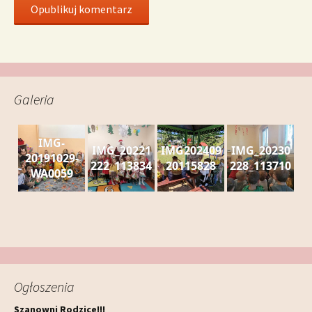
Galeria
IMG-
IMG_20221
IMG202409
IMG_20230
20191029-
222_113834
20115828
228_113710
WA0059
Ogłoszenia
Szanowni Rodzice!!!