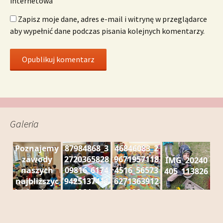
internetowa
Zapisz moje dane, adres e-mail i witrynę w przeglądarce
aby wypełnić dane podczas pisania kolejnych komentarzy.
Galeria
Poznajemy
87984868_3
46846083_2
zawody
2720365828
9671957118
IMG_20240
naszych
09816_6174
4516_56573
405_113826
najbliższyc
9425137411
6271363912
h - kucharz
6864_n
4992_n