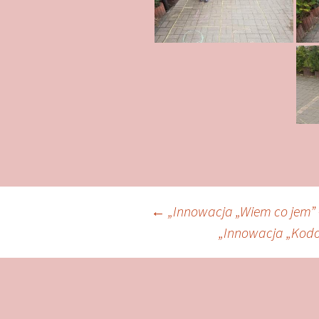
Zobacz
←
„Innowacja „Wiem co jem” 
„Innowacja „Kodo
wpisy