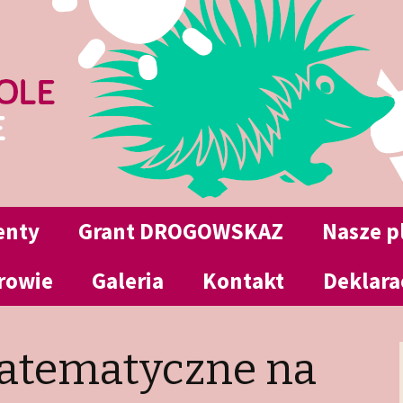
w Jeninie
le Jenin
enty
Grant DROGOWSKAZ
Nasze 
rowie
is
Galeria
Kontakt
Deklara
wa
2025/2026
mowa
atematyczne na
ania
2024/2025
zkolnego