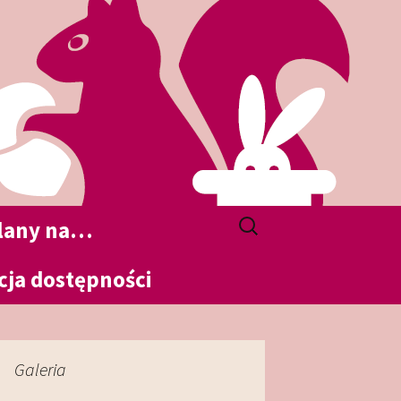
Szukaj:
plany na…
cja dostępności
Galeria