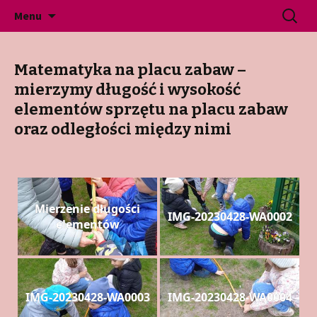
Gminne Przedszkole Publiczne w Jeninie
Przeskocz
Szukaj:
Przedszkole Jenin
Menu
do
treści
Matematyka na placu zabaw –
mierzymy długość i wysokość
elementów sprzętu na placu zabaw
oraz odległości między nimi
Mierzenie długości
IMG-20230428-WA0002
elementów
IMG-20230428-WA0003
IMG-20230428-WA0004