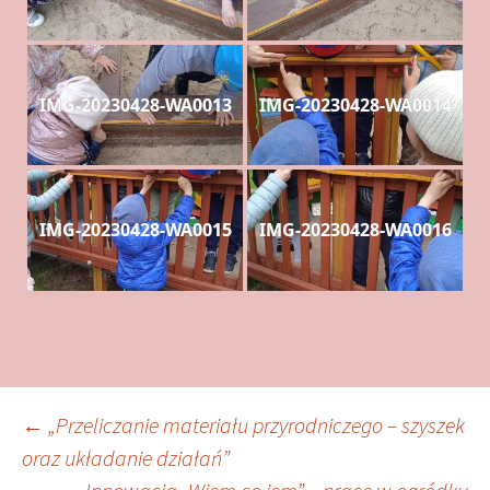
IMG-20230428-WA0013
IMG-20230428-WA0014
IMG-20230428-WA0015
IMG-20230428-WA0016
Zobacz
←
„Przeliczanie materiału przyrodniczego – szyszek
oraz układanie działań”