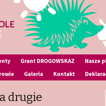
w Jeninie
le Jenin
enty
Grant DROGOWSKAZ
Nasze 
rowie
is
Galeria
Kontakt
Deklara
wa
2025/2026
mowa
a drugie
ania
2024/2025
zkolnego