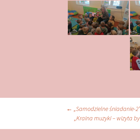
Zobacz
←
„Samodzielne śniadanie-2
„Kraina muzyki – wizyta 
wpisy