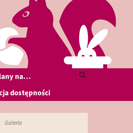
Szukaj:
plany na…
cja dostępności
Galeria